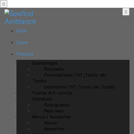
Início
Sobre
Produtos
Guardanapos
Reciclados
Personalizados TNT (Tecido não
Tecido)
Decorativos TNT (Tecido não Tecido)
Toalhas Anti-mancha
Individuais
Retangulares
Redondos
Menus e Acessórios
Menus
Acessórios