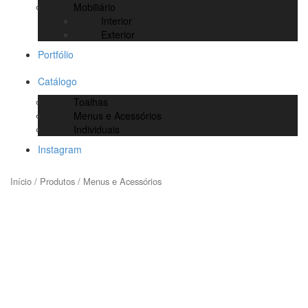
Mobiliário
Interior
Exterior
Portfólio
Catálogo
Toalhas
Menus e Acessórios
Individuais
Instagram
Início
/
Produtos
/ Menus e Acessórios