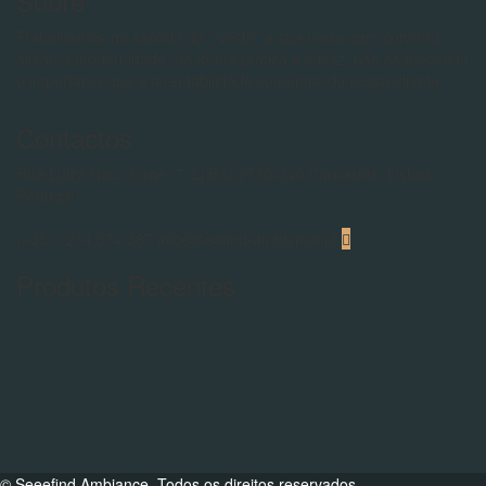
Sobre
Trabalhamos no sentido de “ vestir” a sua mesa com conforto,
aliado á modernidade, de forma prática e eficaz, não esquecendo
o importante que é a rentabilidade comercial do nosso cliente.
Contactos
Rua Luiza Neto Jorge, 7. Lj B/C 2790-240 Carnaxide, Lisboa
Portugal
(+351) 214 374 387
info@seefind-ambiance.pt
Produtos Recentes
© Seeefind Ambiance. Todos os direitos reservados.