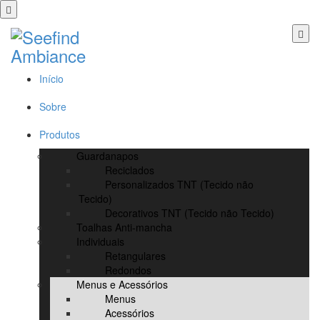
Início
Sobre
Produtos
Guardanapos
Reciclados
Personalizados TNT (Tecido não
Tecido)
Decorativos TNT (Tecido não Tecido)
Toalhas Anti-mancha
Individuais
Retangulares
Redondos
Menus e Acessórios
Menus
Acessórios