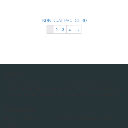
INDIVIDUAL PVC DG_RD
1
2
3
4
→
Sobre
Trabalhamos no sentido de “ vestir” a sua mesa com conforto,
aliado á modernidade, de forma prática e eficaz, não esquecendo
o importante que é a rentabilidade comercial do nosso cliente.
Contactos
Rua Luiza Neto Jorge, 7. Lj B/C 2790-240 Carnaxide, Lisboa
Portugal