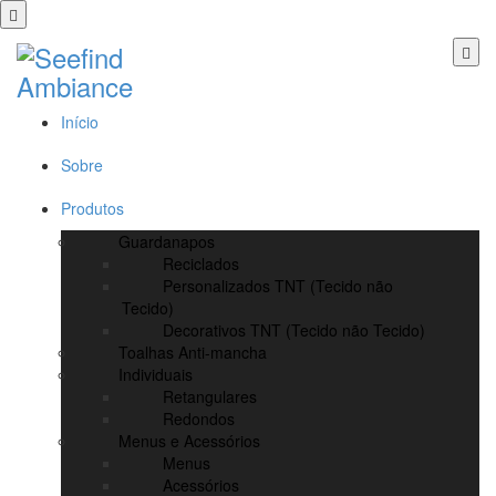
Início
Sobre
Produtos
Guardanapos
Reciclados
Personalizados TNT (Tecido não
Tecido)
Decorativos TNT (Tecido não Tecido)
Toalhas Anti-mancha
Individuais
Retangulares
Redondos
Menus e Acessórios
Menus
Acessórios