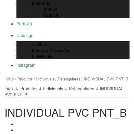
Mobiliário
Interior
Exterior
Portfólio
Catálogo
Toalhas
Menus e Acessórios
Individuais
Instagram
Início
/
Produtos
/
Individuais
/
Retangulares
/ INDIVIDUAL PVC PNT_B
Início
Produtos
Individuais
Retangulares
INDIVIDUAL
PVC PNT_B
INDIVIDUAL PVC PNT_B